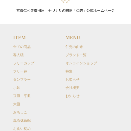
京都仁和寺御用達 手づくりの陶器「仁秀」公式ホームページ
ITEM
MENU
全ての商品
仁秀の由来
客人碗
ブランド一覧
フリーカップ
オンラインショップ
フリー鉢
特集
タンブラー
お知らせ
小鉢
会社概要
豆皿・平皿
お知らせ
大皿
おちょこ
風流抹茶碗
お食い初め