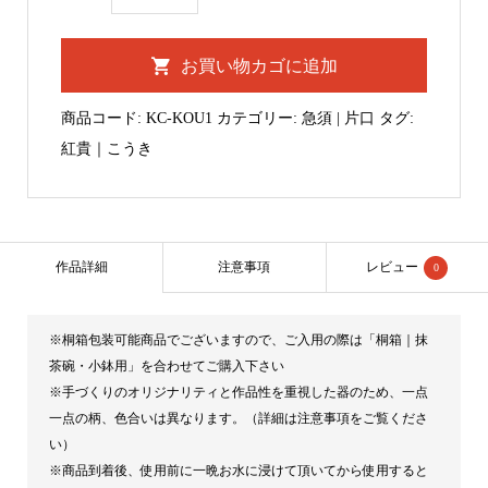
貴
｜
お買い物カゴに追加
片
口
商品コード:
KC-KOU1
カテゴリー:
急須 | 片口
タグ:
茶
紅貴｜こうき
碗・
酒
器
個
作品詳細
注意事項
レビュー
0
※桐箱包装可能商品でございますので、ご入用の際は「桐箱｜抹
茶碗・小鉢用」を合わせてご購入下さい
※手づくりのオリジナリティと作品性を重視した器のため、一点
一点の柄、色合いは異なります。（詳細は注意事項をご覧くださ
い）
※商品到着後、使用前に一晩お水に浸けて頂いてから使用すると