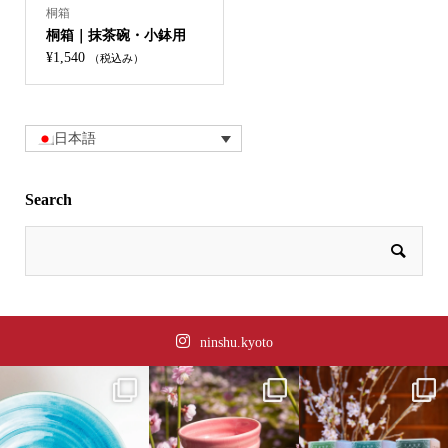
桐箱
桐箱｜抹茶碗・小鉢用
¥
1,540
（税込み）
日本語
Search
ninshu.kyoto