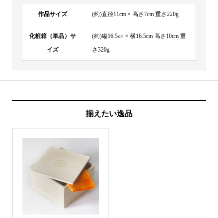
作品サイズ
(約)直径11cm × 高さ7cm 重さ220g
化粧箱（単品）サ
(約)縦16.5㎝ × 横16.5cm 高さ10cm 重
イズ
さ320g
揃えたい逸品