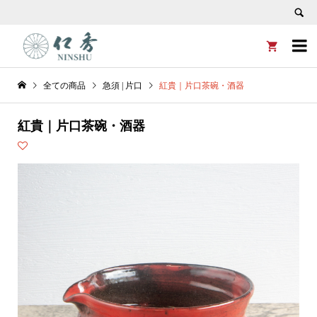


全ての商品
急須 | 片口
紅貴｜片口茶碗・酒器
紅貴｜片口茶碗・酒器