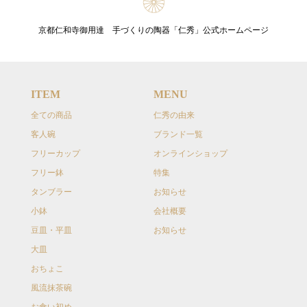
京都仁和寺御用達 手づくりの陶器「仁秀」公式ホームページ
ITEM
MENU
全ての商品
仁秀の由来
客人碗
ブランド一覧
フリーカップ
オンラインショップ
フリー鉢
特集
タンブラー
お知らせ
小鉢
会社概要
豆皿・平皿
お知らせ
大皿
おちょこ
風流抹茶碗