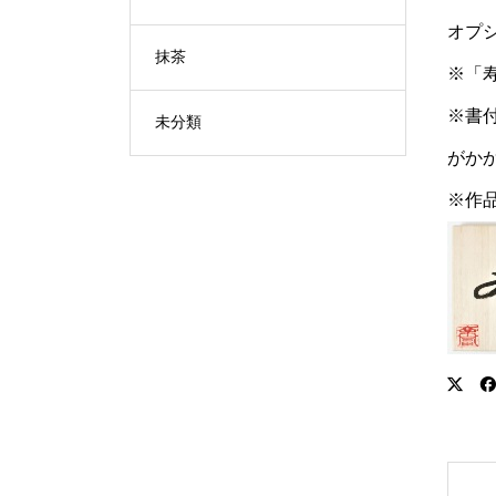
オプ
抹茶
※「
※書
未分類
がか
※作