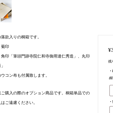
の落款入りの桐箱です。
：菊印
¥
：角印「筆頭門跡寺院仁和寺御用達仁秀造」、丸印
残
秀」
・
のウコン布も付属致します。
桐
皿ご購入の際のオプション商品です。桐箱単品での
・
入はご遠慮ください。