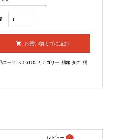
桐
量
箱
｜
大
お買い物カゴに追加
皿
用
品コード:
KB-STD5
カテゴリー:
桐箱
タグ:
桐
個
レビュー
0