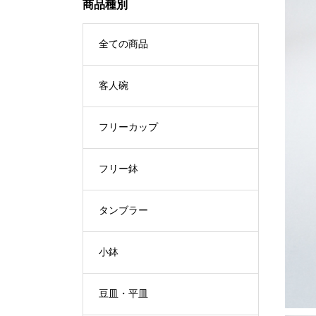
商品種別
全ての商品
客人碗
フリーカップ
フリー鉢
タンブラー
小鉢
豆皿・平皿