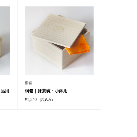
桐箱
単品用
桐箱｜抹茶碗・小鉢用
¥
1,540
（税込み）