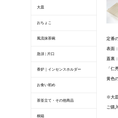
大皿
おちょこ
定番
風流抹茶碗
表面
急須 | 片口
蓋裏
「仁
香炉｜インセンスホルダー
黄色
お食い初め
※大
茶筌立て・その他商品
ご購
桐箱