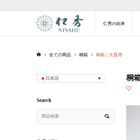
仁秀の由来
全ての商品
桐箱
桐箱｜大皿用
桐
日本語
Search
