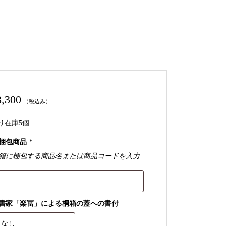
3,300
（税込み）
り在庫5個
梱包商品
*
箱に梱包する商品名または商品コードを入力
書家「楽冨」による桐箱の蓋への書付